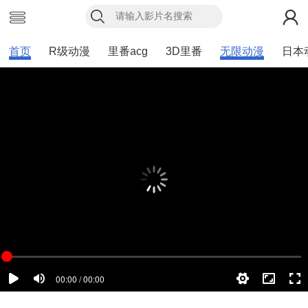
首页
R级动漫
里番acg
3D里番
无限动漫
日本