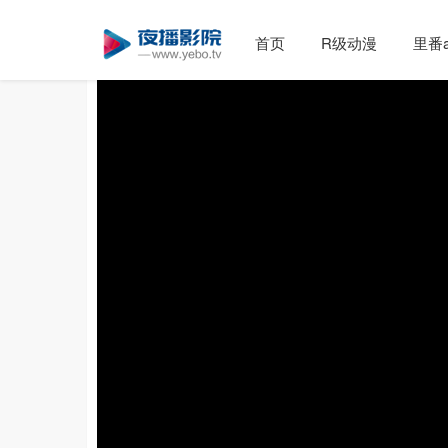
首页
R级动漫
里番a