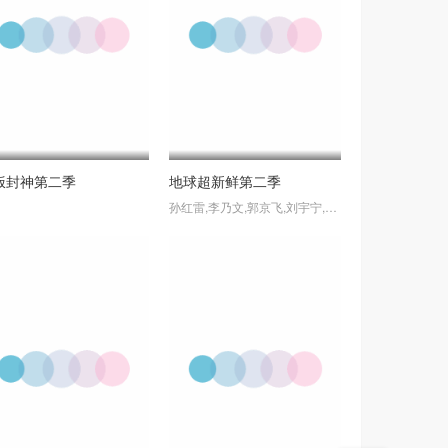
饭封神第二季
地球超新鲜第二季
孙红雷,李乃文,郭京飞,刘宇宁,龚俊,陈星旭,王玉雯,林一