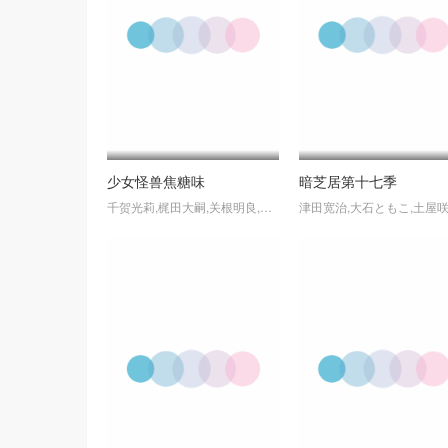
少女怪兽焦糖味
暗芝居第十七季
千贺光莉,梶田大嗣,关根明良,白石晴香,三石琴乃,小西克幸,松井惠理子