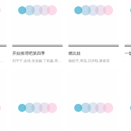
开始推理吧第四季
燃比娃
一
津田宽治,大石ともこ,土屋咲登子,篠田谅,白川礼,/新纳敏正,三宅美羽,中村朱里,山根馅,五郎丸莉菜,花谷聪亮,拓也,翔司
刘宇宁,金靖,张凌赫,丁程鑫,周柯宇
杨皓宇,周迅,贝伊勒,康春雷
.