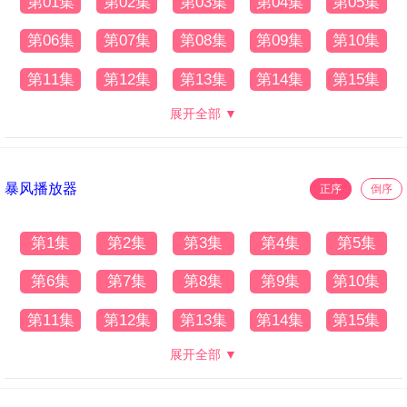
第01集
第02集
第03集
第04集
第05集
第06集
第07集
第08集
第09集
第10集
第11集
第12集
第13集
第14集
第15集
展开全部 ▼
暴风播放器
正序
倒序
第1集
第2集
第3集
第4集
第5集
第6集
第7集
第8集
第9集
第10集
第11集
第12集
第13集
第14集
第15集
展开全部 ▼