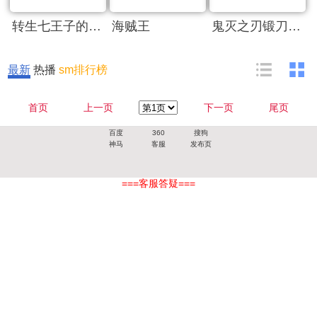
转生七王子的魔法全解
海贼王
鬼灭之刃锻刀村篇
最新
热播
sm排行榜
首页
上一页
下一页
尾页
百度
360
搜狗
神马
客服
发布页
===客服答疑===