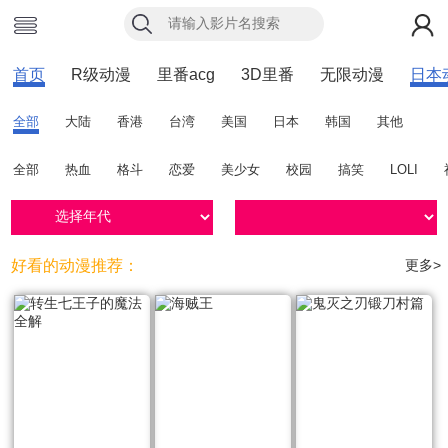
首页
R级动漫
里番acg
3D里番
无限动漫
日本
全部
大陆
香港
台湾
美国
日本
韩国
其他
全部
热血
格斗
恋爱
美少女
校园
搞笑
LOLI
好看的动漫推荐：
更多>