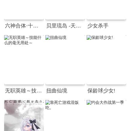
六神合体·十七岁的传说
贝里琉岛 -天堂的格尔尼卡-
少女杀手
无职英雄～技能什么的毫无用处～
扭曲仙境
保龄球少女!