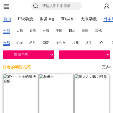
首页
R级动漫
里番acg
3D里番
无限动漫
日本
全部
大陆
香港
台湾
美国
日本
韩国
其他
全部
热血
格斗
恋爱
美少女
校园
搞笑
LOLI
好看的动漫推荐：
更多>