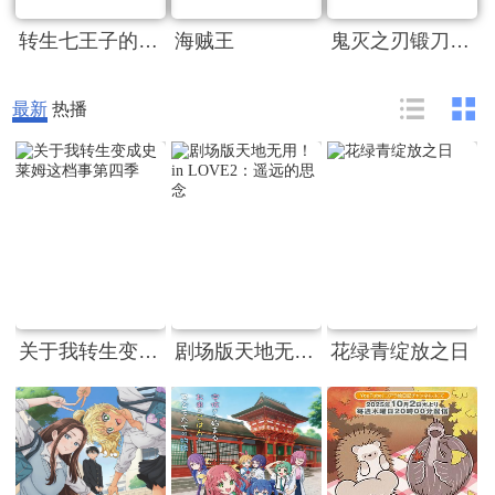
转生七王子的魔法全解
海贼王
鬼灭之刃锻刀村篇
最新
热播
关于我转生变成史莱姆这档事第四季
剧场版天地无用！in LOVE2：遥远的思念
花绿青绽放之日