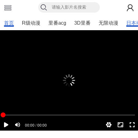
首页
R级动漫
里番acg
3D里番
无限动漫
日本