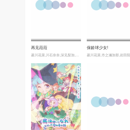
再见菈菈
保龄球少女!
菱川花菜,川石奈奈,深见梨加,村濑步,大野智敬,真殿光昭,住友七绘,寺杣昌纪,津田美波,山本和臣