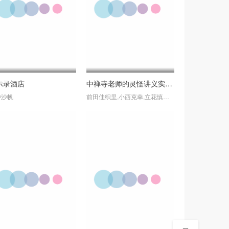
示录酒店
中禅寺老师的灵怪讲义实录老师会把谜题全都解开的。
砂沙帆
前田佳织里,小西克幸,立花慎之介,西地修哉,星野贵纪,降幡爱,茅野爱衣,森永千才,宫本充,佐仓薰