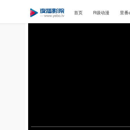
首页
R级动漫
里番a