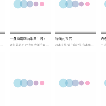
一叠间漫画咖啡屋生活！
瑠璃的宝石
启
菱川花菜,市之濑加那,岩田阳葵,天麻优希,伊藤彩沙
菱川花菜,白砂沙帆,寺川千春,根本京里,寺泽百花,前田佳织里,斋藤千和,木花蓝,村上奈津实
根本京里,濑户麻沙美,宫本侑芽,林咲纪,山田美铃
白