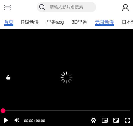
首页
R级动漫
里番acg
3D里番
无限动漫
日本