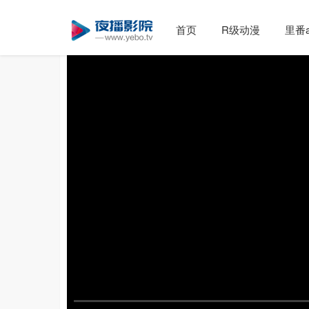
首页
R级动漫
里番a