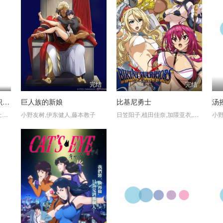
完结
完结
无自觉圣女今天也无意识地释放力量
巨人族的新娘
比基尼勇士
汤
高桥李依,古川慎,白石晴香,土岐隼一,田丸笃志,冈本信彦,宫本充,鸟海浩辅,集贝花,东地宏树,大原沙耶香
小野友树,伊东健人,藤本教子
日笠阳子,植田佳奈,加隈亚衣,高桥智秋,武内骏辅,伊藤静,沼仓爱美