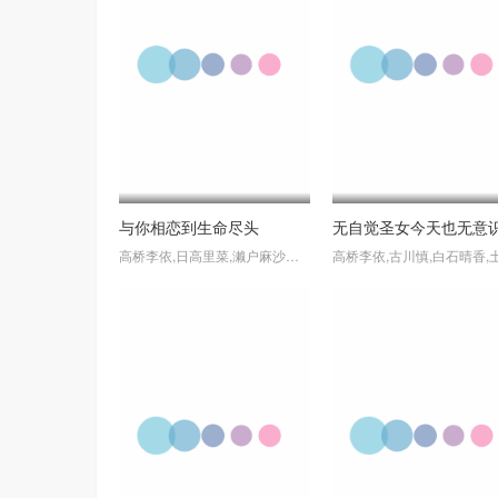
与你相恋到生命尽头
高桥李依,日高里菜,濑户麻沙美,石川由依,内山夕实,茅野爱衣