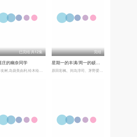
已完结 共12集
完结
摇庄的幽奈同学
星期一的丰满/周一的硕果 第二季
小野友树,岛袋美由利,铃木绘理,高桥李依,加隈亚衣,小仓唯,原田彩枫,春野杏,小松未可子,日笠阳子
原田彩枫、间岛淳司、茅野爱衣、内匠靖明、津田美波、相马康一